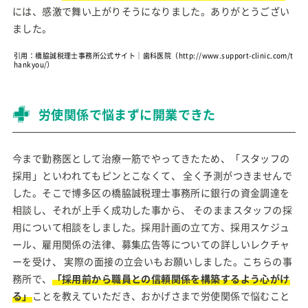
には、感激で舞い上がりそうになりました。ありがとうござい
ました。
引用：橋脇誠税理士事務所公式サイト｜歯科医院（http://www.support-clinic.com/t
hankyou/）
労使関係で悩まずに開業できた
今まで勤務医として治療一筋でやってきたため、「スタッフの
採用」といわれてもピンとこなくて、 全く予測がつきませんで
した。そこで博多区の橋脇誠税理士事務所に銀行の資金調達を
相談し、それが上手く成功した事から、 そのままスタッフの採
用について相談をしました。採用計画の立て方、採用スケジュ
ール、雇用関係の法律、募集広告等についての詳しいレクチャ
ーを受け、 実際の面接の立会いもお願いしました。こちらの事
務所で、
「採用前から職員との信頼関係を構築するよう心がけ
る」
ことを教えていただき、おかげさまで労使関係で悩むこと