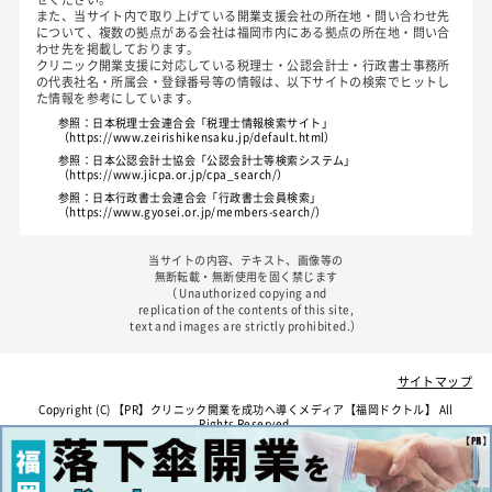
また、当サイト内で取り上げている開業支援会社の所在地・問い合わせ先
について、複数の拠点がある会社は福岡市内にある拠点の所在地・問い合
わせ先を掲載しております。
クリニック開業支援に対応している税理士・公認会計士・行政書士事務所
の代表社名・所属会・登録番号等の情報は、以下サイトの検索でヒットし
た情報を参考にしています。
参照：日本税理士会連合会「税理士情報検索サイト」
（https://www.zeirishikensaku.jp/default.html）
参照：日本公認会計士協会「公認会計士等検索システム」
（https://www.jicpa.or.jp/cpa_search/）
参照：日本行政書士会連合会「行政書士会員検索」
（https://www.gyosei.or.jp/members-search/）
当サイトの内容、テキスト、画像等の
無断転載・無断使用を固く禁じます
（ Unauthorized copying and
replication of the contents of this site,
text and images are strictly prohibited.）
サイトマップ
Copyright (C)
クリニック開業を成功へ導くメディア【福岡ドクトル】
All
Rights Reserved.