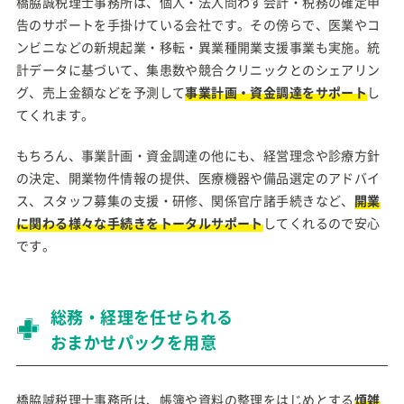
橋脇誠税理士事務所は、個人・法人問わず会計・税務の確定申
告のサポートを手掛けている会社です。その傍らで、医業やコ
ンビニなどの新規起業・移転・異業種開業支援事業も実施。統
計データに基づいて、集患数や競合クリニックとのシェアリン
グ、売上金額などを予測して
事業計画・資金調達をサポート
し
てくれます。
もちろん、事業計画・資金調達の他にも、経営理念や診療方針
の決定、開業物件情報の提供、医療機器や備品選定のアドバイ
ス、スタッフ募集の支援・研修、関係官庁諸手続きなど、
開業
に関わる様々な手続きをトータルサポート
してくれるので安心
です。
総務・経理を任せられる
おまかせパックを用意
橋脇誠税理士事務所は、帳簿や資料の整理をはじめとする
煩雑