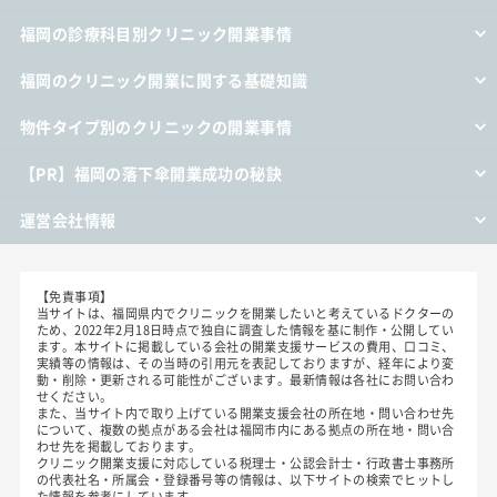
福岡の診療科目別クリニック開業事情
福岡のクリニック開業に関する基礎知識
物件タイプ別のクリニックの開業事情
【PR】福岡の落下傘開業成功の秘訣
運営会社情報
【免責事項】
当サイトは、福岡県内でクリニックを開業したいと考えているドクターの
ため、2022年2月18日時点で独自に調査した情報を基に制作・公開してい
ます。本サイトに掲載している会社の開業支援サービスの費用、口コミ、
実績等の情報は、その当時の引用元を表記しておりますが、経年により変
動・削除・更新される可能性がございます。最新情報は各社にお問い合わ
せください。
また、当サイト内で取り上げている開業支援会社の所在地・問い合わせ先
について、複数の拠点がある会社は福岡市内にある拠点の所在地・問い合
わせ先を掲載しております。
クリニック開業支援に対応している税理士・公認会計士・行政書士事務所
の代表社名・所属会・登録番号等の情報は、以下サイトの検索でヒットし
た情報を参考にしています。