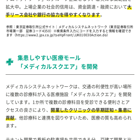
拡大中。上場企業の社会的信用は、資金調達・融資において
大
手リース会社や銀行の協力を得やすくなります
。
参照：東京証券取引所公式サイト｜メディカルシステムネットワーク（東京証券取引所
市場第一部 証券コード4350）※検索条件入力にコードを入力すると情報を確認でき
ます（https://www2.jpx.co.jp/tseHpFront/JJK010030Action.do）
集患しやすい医療モール
「メディカルスクエア」を開発
メディカルシステムネットワークは、交通の利便性が高い場所
に複数の診療科が入る医療施設「メディカルスクエア」を開発
しています。1か所で複数の診療科目を受診できる便利さとア
クセスの良さにより、
開業したクリニックの早期認知・集患に
貢献
。他診療科と連携を図りやすいため、医療の質も高められ
ます。
テナント開業で看板や駐車場を共用できる分、戸建て開業と比